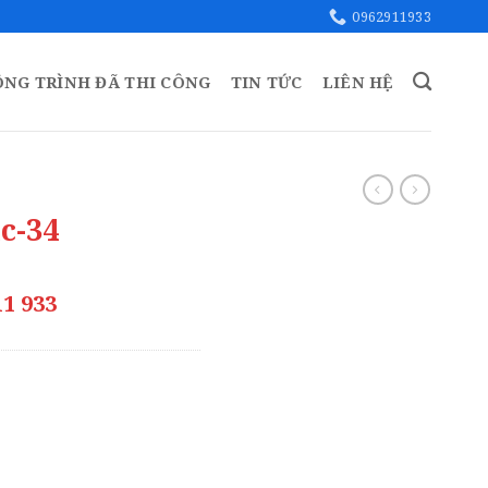
0962911933
ÔNG TRÌNH ĐÃ THI CÔNG
TIN TỨC
LIÊN HỆ
c-34
11 933