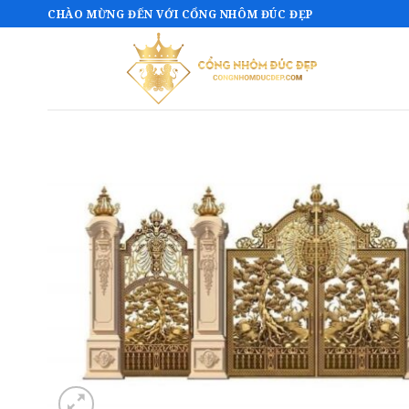
Bỏ
CHÀO MỪNG ĐẾN VỚI CỔNG NHÔM ĐÚC ĐẸP
qua
nội
dung