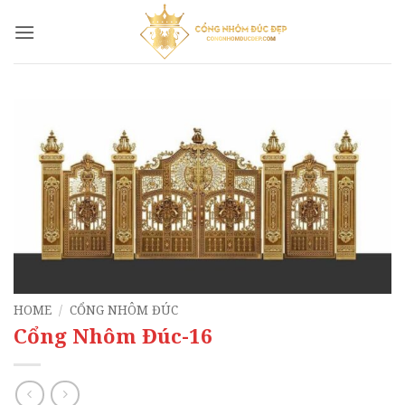
Bỏ
qua
nội
dung
HOME
/
CỔNG NHÔM ĐÚC
Cổng Nhôm Đúc-16