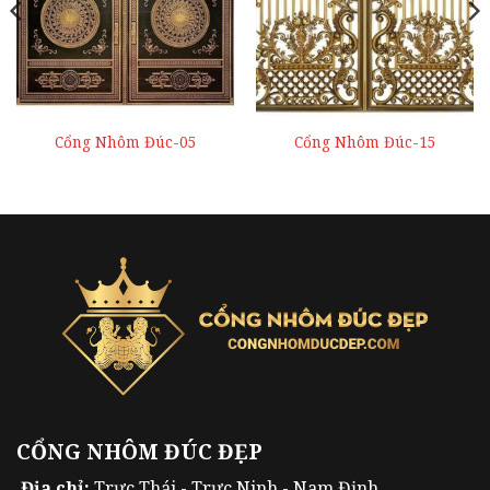
Cổng Nhôm Đúc-05
Cổng Nhôm Đúc-15
CỔNG NHÔM ĐÚC ĐẸP
Địa chỉ:
Trực Thái - Trực Ninh - Nam Định