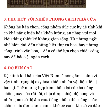
3. PHÙ HỢP VỚI NHIỀU PHONG CÁCH NHÀ CỬA
Không hề kén chọn, cổng nhôm đúc cực kỳ dễ tính khi
có khả năng biến hóa khôn lường, ăn nhập với mọi
kiểu dáng thiết kế không gian sống. Từ những ngồi
nhà hiện đại, đến những biệt thự xa hoa, hay những
công trình văn hóa,… đều có thể lựa chọn chiếc cổng
này để bảo vệ, ngăn cách.
4. ĐỘ BỀN CAO
Đặc tính khí hậu của Việt Nam là nóng ẩm, chính vì
vậy tình trạng bị oxy hóa khiến nhiều vật liệu dễ bị
han gỉ. Thế nhưng hợp kim nhôm lại có khả năng
chống oxy hóa rất tốt, chịu được nhiệt độ nóng và
những nơi có độ ẩm cao. Cổng nhôm đúc cùng chắc
chắn, chịu được lực mạnh, khó bẻ cong khi có va đập